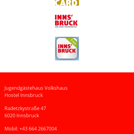
Jugendgästehaus Volkshaus
Hostel Innsbruck
Radetzkystraße 47
6020 Innsbruck
Mobil: +43 664 2667004